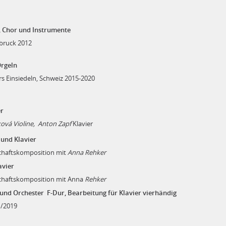
r, Chor und Instrumente
bruck 2012
Orgeln
s Einsiedeln, Schweiz 2015-2020
er
ová Violine,
Anton Zapf
Klavier
 und Klavier
chaftskomposition mit
Anna Rehker
avier
chaftskomposition mit Anna
Rehker
 und Orchester F-Dur, Bearbeitung für Klavier vierhändig
1/2019