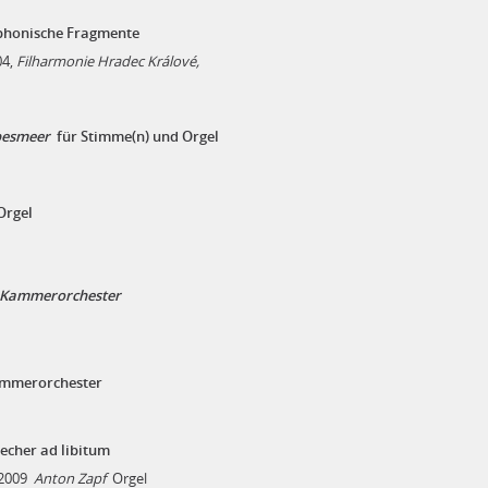
honische Fragmente
04,
Filharmonie Hradec Králové,
ebesmeer
für Stimme(n) und Orgel
Orgel
d Kammerorchester
ammerorchester
echer ad libitum
 2009
Anton Zapf
Orgel