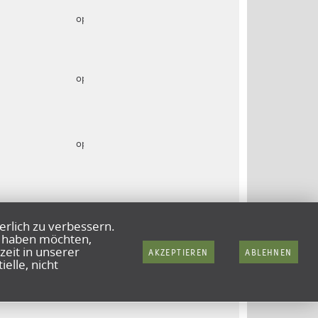
op. 20
op. 21
op.22
op.23
erlich zu verbessern.
rt haben möchten,
zeit in unserer
AKZEPTIEREN
ABLEHNEN
elle, nicht
op.24