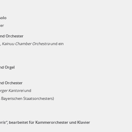
solo
er
nd Orchester
,
Kainuu Chamber Orchestra
und ein
nd Orgel
nd Orchester
rger Kantorei
und
s Bayerischen Staatsorchesters)
aris"
, bearbeitet für Kammerorchester und Klavier