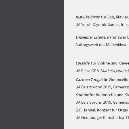
Just like birds
für Soli, Klavie
UA Youth Olympic Games, Inns
Einsiedler Litaneien
für zwei 
Auftragswerk des Marienkloster
Episode
für Violine und Klavi
UA Plötz 2015
Markéta Janousk
Carmen Tango
für Violoncello
UA Baiersbronn 2019, Gemeins
Salome
für Violoncello und Kl
UA Baiersbronn 2019, Gemeins
G.F.Händel, Konzert für Orgel
UA Neunburger Kunstherbst 1