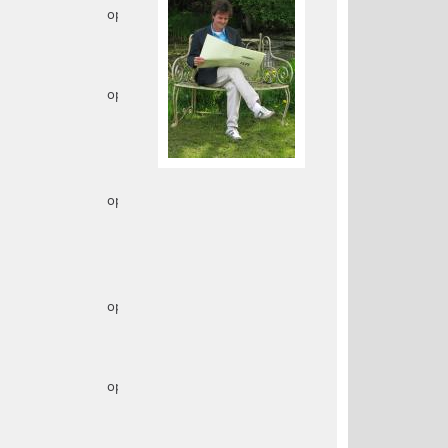
op. 1
op. 2
op.2b
op.3
op. 3b