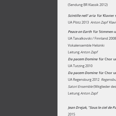
(Sendung BR Klassik 2012)
Scintille nell' aria
für Klavier 
UA Plötz 2013
Anton Zapf
Klavi
Peace on Earth
für Stimmen u
UA Taivalkovski / Finnland 2008
Vokalensemble Helsinki
Leitung
Anton Zapf
Da pacem Domine
für Chor u
UA Tutzing 2010
Da pacem Domine
für Chor u
UA Regensburg 2012
Regensbu
Satori Ensemble
(Mitglieder de
Leitung
Anton Zapf
Jean Drejak, "Sous le ciel de P
2015