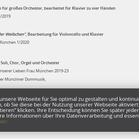
für großes Orchester, bearbeitet für Klavier zu vier Händen
1/2019
der Weibchen"
, Bearbeitung für Violoncello und Klavier
München 1/2020
 Soli, Chor, Orgel und Orchester
nserer Lieben Frau München 2019-23
d der Münchner Dommusik,
r und Orgel
unsere Webseite für Sie optimal zu gestalten und kontinui
n, ob Sie diese bei der Nutzung unserer Webseite aktivie
tieren” klicken. Ihre Entscheidung können Sie später jeder
e Informationen über Ihre Datenverarbeitung und essenti
 - Esa-Einai - Salus
ier.
 September 2022