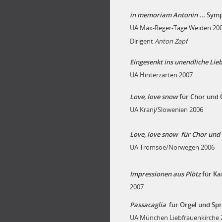
in memoriam Antonin ...
Symp
UA Max-Reger-Tage Weiden 20
Dirigent
Anton Zapf
Eingesenkt ins unendliche Li
UA Hinterzarten 2007
Love, love snow
für Chor und 
UA Kranj/Slowenien 2006
Love, love snow für Chor un
UA Tromsoe/Norwegen 2006
Impressionen aus Plötz
für K
2007
Passacaglia
für Orgel und Spr
UA München Liebfrauenkirche