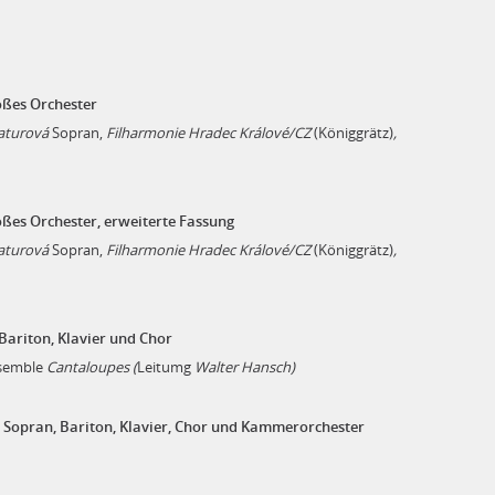
ßes Orchester
aturová
Sopran,
Filharmonie Hradec Králové/CZ
(Königgrätz)
,
ßes Orchester, erweiterte Fassung
aturová
Sopran,
Filharmonie Hradec
Králové/CZ
(Königgrätz)
,
Bariton, Klavier und Chor
nsemble
Cantaloupes (
Leitumg
Walter Hansch)
 Sopran, Bariton, Klavier, Chor und Kammerorchester