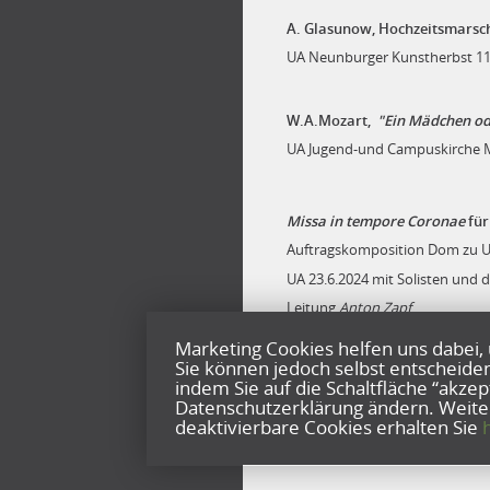
A. Glasunow, Hochzeitsmarsch 
UA Neunburger Kunstherbst 1
W.A.Mozart,
"Ein Mädchen o
UA Jugend-und Campuskirche 
Missa in tempore Coronae
für
Auftragskomposition Dom zu U
UA 23.6.2024 mit Solisten un
Leitung
Anton Zapf
Esa Einai-St. Maria
für Schofa
Marketing Cookies helfen uns dabei, 
2022
Sie können jedoch selbst entscheide
indem Sie auf die Schaltfläche “akzep
Datenschutzerklärung ändern. Weiter
Streichquartett
Mater dolorosa
deaktivierbare Cookies erhalten Sie
h
UA
Schwere Reiter
München 24.