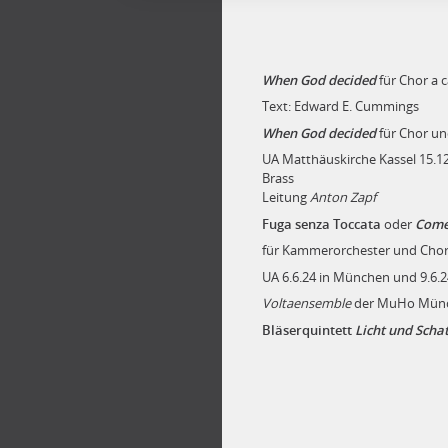
When God decided
für Chor a 
Text: Edward E. Cummings
When God decided
für Chor un
UA Matthäuskirche Kassel 15.12
B
Leitung
Anton Zapf
Fuga senza Toccata
oder
Come
für Kammerorchester und Chor 
UA 6.6.24 in München und 9.6.24
Voltaensemble
der MuHo Münc
Bläserquintett
Licht und Scha