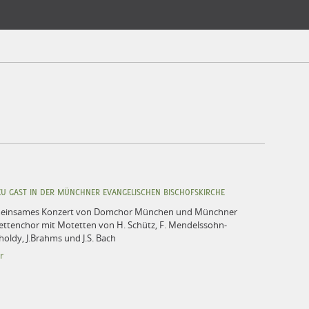
.2025
U GAST IN DER MÜNCHNER EVANGELISCHEN BISCHOFSKIRCHE
einsames Konzert von Domchor München und Münchner
ttenchor mit Motetten von H. Schütz, F. Mendelssohn-
holdy, J.Brahms und J.S. Bach
r