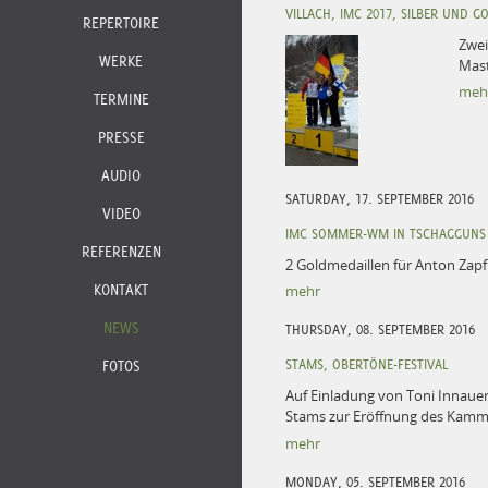
VILLACH, IMC 2017, SILBER UND G
REPERTOIRE
Zwei
WERKE
Mast
meh
TERMINE
PRESSE
AUDIO
SATURDAY, 17. SEPTEMBER 2016
VIDEO
IMC SOMMER-WM IN TSCHAGGUNS
REFERENZEN
2 Goldmedaillen für Anton Zap
KONTAKT
mehr
NEWS
THURSDAY, 08. SEPTEMBER 2016
STAMS, OBERTÖNE-FESTIVAL
FOTOS
Auf Einladung von Toni Innauer
Stams zur Eröffnung des Kamm
mehr
MONDAY, 05. SEPTEMBER 2016